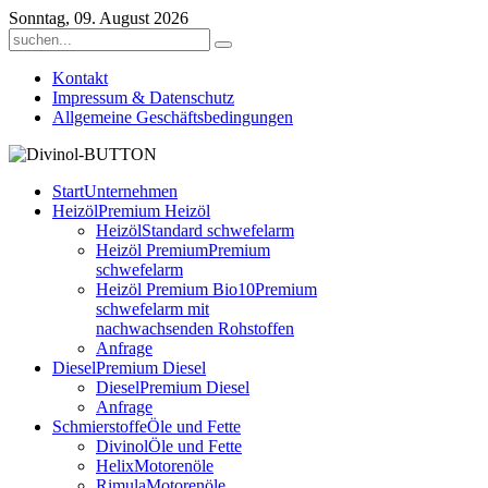
Sonntag, 09. August 2026
Kontakt
Impressum & Datenschutz
Allgemeine Geschäftsbedingungen
Start
Unternehmen
Heizöl
Premium Heizöl
Heizöl
Standard schwefelarm
Heizöl Premium
Premium
schwefelarm
Heizöl Premium Bio10
Premium
schwefelarm mit
nachwachsenden Rohstoffen
Anfrage
Diesel
Premium Diesel
Diesel
Premium Diesel
Anfrage
Schmierstoffe
Öle und Fette
Divinol
Öle und Fette
Helix
Motorenöle
Rimula
Motorenöle