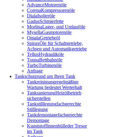
Advance
Motorenöle
Corena
Kompressorenöle
Diala
Isolieröle
Gadus
Schmierfette
Morlina
Lager- und Umlauföle
Mysella
Gasmotorenöle
Omala
Getriebeöl
Spirax
Öle für Schaltgetriebe,
Achsen und Automatikgetriebe
Tellus
Hydrauliköle
Tonna
Bettbahnöle
Turbo
Turbinenöle
Anfrage
Tankschutz
rund um Ihren Tank
Tankreinigung
regelmäßige
Wartung bedeutet Werterhalt
Tanksanierung
Heizölbetrieb
sicherstellen
Tankstilllegung
fachgerechte
Stilllegung
Tankdemontage
fachgerechte
Demontage
Kunststoffinnenhülle
der Tresor
im Tank
Anfrage