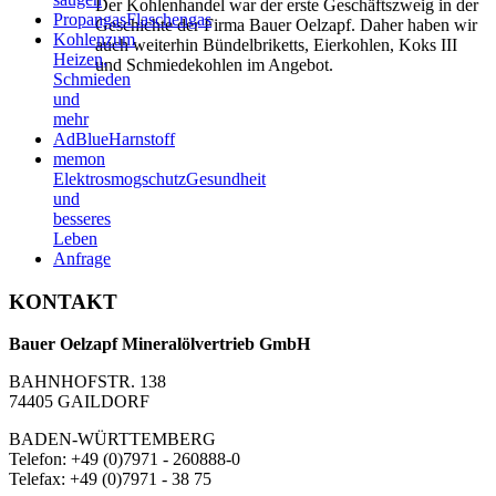
Der Kohlenhandel war der erste Geschäftszweig in der
Propangas
Flaschengas
Geschichte der Firma Bauer Oelzapf. Daher haben wir
Kohlen
zum
auch weiterhin Bündelbriketts, Eierkohlen, Koks III
Heizen,
und Schmiedekohlen im Angebot.
Schmieden
und
mehr
AdBlue
Harnstoff
memon
Elektrosmogschutz
Gesundheit
und
besseres
Leben
Anfrage
KONTAKT
Bauer Oelzapf Mineralölvertrieb GmbH
BAHNHOFSTR. 138
74405 GAILDORF
BADEN-WÜRTTEMBERG
Telefon:
+49 (0)
7971 - 260888-0
Telefax: +49 (0)7971 - 38 75