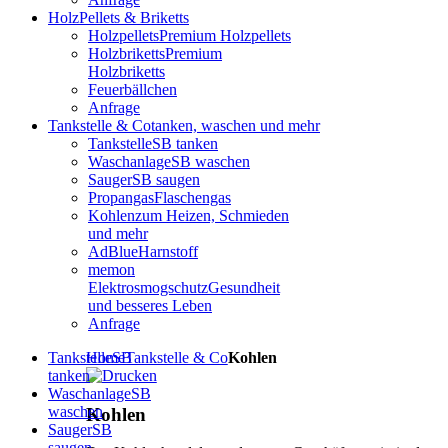
Holz
Pellets & Briketts
Holzpellets
Premium Holzpellets
Holzbriketts
Premium
Holzbriketts
Feuerbällchen
Anfrage
Tankstelle & Co
tanken, waschen und mehr
Tankstelle
SB tanken
Waschanlage
SB waschen
Sauger
SB saugen
Propangas
Flaschengas
Kohlen
zum Heizen, Schmieden
und mehr
AdBlue
Harnstoff
memon
Elektrosmogschutz
Gesundheit
und besseres Leben
Anfrage
Tankstelle
Home
SB
Tankstelle & Co
Kohlen
tanken
Waschanlage
SB
waschen
Kohlen
Sauger
SB
saugen